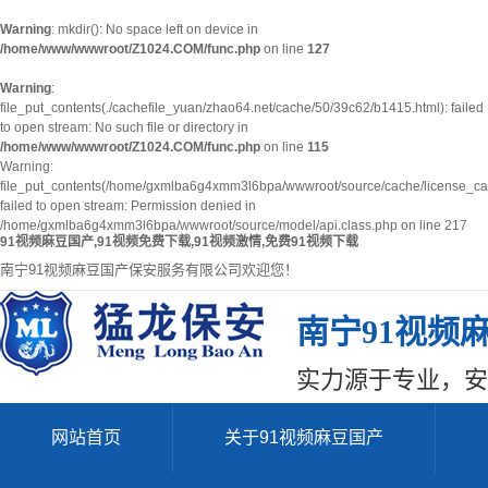
Warning
: mkdir(): No space left on device in
/home/www/wwwroot/Z1024.COM/func.php
on line
127
Warning
:
file_put_contents(./cachefile_yuan/zhao64.net/cache/50/39c62/b1415.html): failed
to open stream: No such file or directory in
/home/www/wwwroot/Z1024.COM/func.php
on line
115
Warning:
file_put_contents(/home/gxmlba6g4xmm3l6bpa/wwwroot/source/cache/license_ca
failed to open stream: Permission denied in
/home/gxmlba6g4xmm3l6bpa/wwwroot/source/model/api.class.php on line 217
91视频麻豆国产,91视频免费下载,91视频激情,免费91视频下载
南宁91视频麻豆国产保安服务有限公司欢迎您！
南宁91视频
实力源于专业，安
网站首页
关于91视频麻豆国产