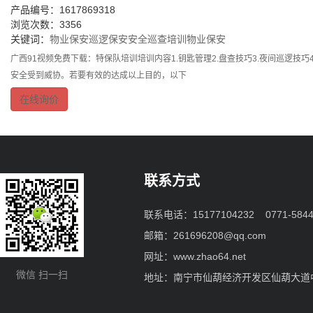
产品编号：1617869318
浏览次数：3356
关键词：
物业保安巡逻
保安安全巡查培训
物业保安
广西91视频免费下载：特保队培训培训内容1.钥匙管理2.盘查技巧3.夜间巡逻
安全受到威协。若要有效的达成以上目的，以下
在线询价
联系方式
联系电话：15177104232 0771-5844
邮箱：261696208@qq.com
网址：www.zhao64.net
微信 扫一扫
地址：南宁市仙葫经济开发区仙葫大道中