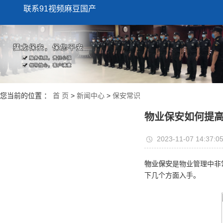
联系91视频麻豆国产
您当前的位置 ：
首 页
>
新闻中心
>
保安常识
物业保安如何提
2023-11-07 14:37:0
物业保安
是物业管理中非
下几个方面入手。