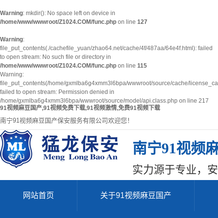
Warning
: mkdir(): No space left on device in
/home/www/wwwroot/Z1024.COM/func.php
on line
127
Warning
:
file_put_contents(./cachefile_yuan/zhao64.net/cache/4f/487aa/64e4f.html): failed
to open stream: No such file or directory in
/home/www/wwwroot/Z1024.COM/func.php
on line
115
Warning:
file_put_contents(/home/gxmlba6g4xmm3l6bpa/wwwroot/source/cache/license_ca
failed to open stream: Permission denied in
/home/gxmlba6g4xmm3l6bpa/wwwroot/source/model/api.class.php on line 217
91视频麻豆国产,91视频免费下载,91视频激情,免费91视频下载
南宁91视频麻豆国产保安服务有限公司欢迎您！
南宁91视频
实力源于专业，安
网站首页
关于91视频麻豆国产